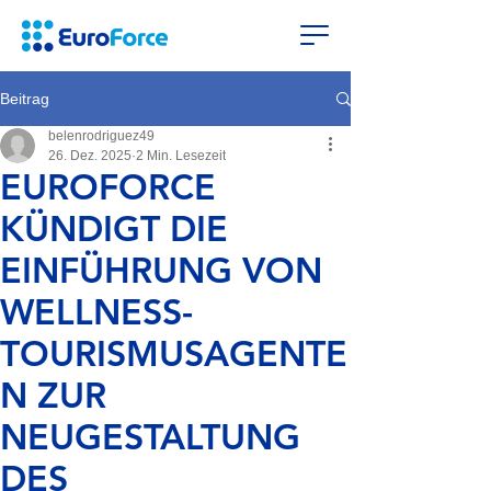
Beitrag
belenrodriguez49
26. Dez. 2025
2 Min. Lesezeit
EUROFORCE
KÜNDIGT DIE
EINFÜHRUNG VON
WELLNESS-
TOURISMUSAGENTE
N ZUR
NEUGESTALTUNG
DES