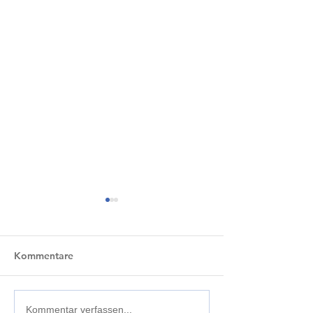
Kommentare
EUROFORCE H
Kommentar verfassen...