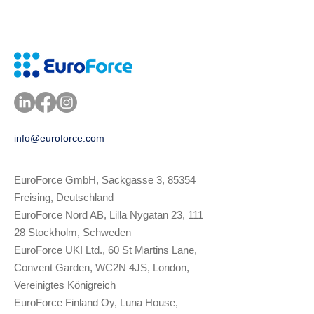
nahtlosen digitalen
Erlebnis vereinen. Diese
Agenten wurden für
Hotels, Resorts und
Destination Spas
entwickelt und
transformieren
fragmentierte Systeme in
eine...
info@euroforce.com
Ich bin ein Absatz. Klick
EuroForce GmbH, Sackgasse 3, 85354
Freising, Deutschland
EuroForce Nord AB, Lilla Nygatan 23, 111
28 Stockholm, Schweden
EuroForce UKI Ltd., 60 St Martins Lane,
Convent Garden, WC2N 4JS, London,
Vereinigtes Königreich
EuroForce Finland Oy, Luna House,