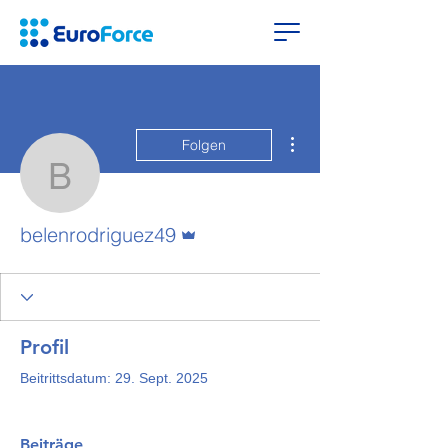
Weitere Optionen
Folgen
belenrodriguez49
Administrator
belenrodriguez49
Profil
Beitrittsdatum: 29. Sept. 2025
Beiträge