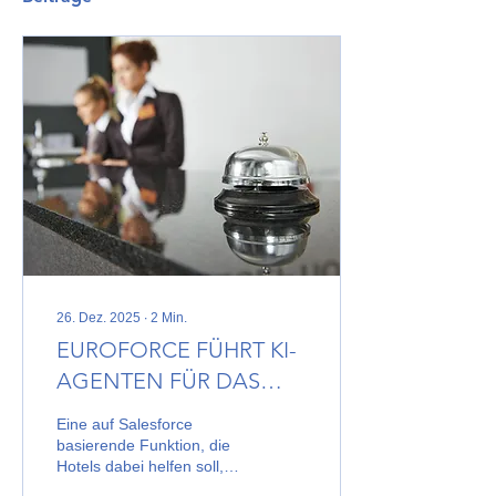
26. Dez. 2025
∙
2
Min.
EUROFORCE FÜHRT KI-
AGENTEN FÜR DAS
GASTRONOMIEBRANCHE
Eine auf Salesforce
EIN, UM DIE
basierende Funktion, die
Hotels dabei helfen soll,
KUNDENBINDUNG ZU
das Gästeerlebnis zu