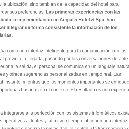
la ubicación, sino también de la capacidad del hotel para 
dar sus preferencias. 
Las primeras experiencias con las 
cluida la implementación en Aegialis Hotel & Spa, han 
er integrar de forma consistente la información de los 
arias.
túa como una interfaz inteligente para la comunicación con los 
al previo a la llegada, pasando por las conversaciones durante 
erior a la salida, el personal se comunica en un lenguaje natura
es y ofrece sugerencias personalizadas en tiempo real. Las 
al instante, mientras que los momentos importantes se enrique
portunas basadas en el contexto. El resultado es una experien
 integrarse a la perfección con los sistemas informáticos existe
 operativos actuales y, al mismo tiempo, obtienen una interfaz f
. EuroForce prioriza la privacidad, el control y la transparencia d