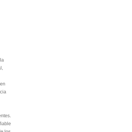
la 
l, 
cen 
cia 
ntes. 
iable 
e los 