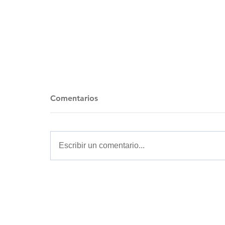
Comentarios
Escribir un comentario...
EUROFORCE PRESENTA
AGENTES DE IA PARA EL
SECTOR MANUFACTURERO