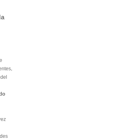
la 
e 
entes, 
del 
do 
vez 
edes 