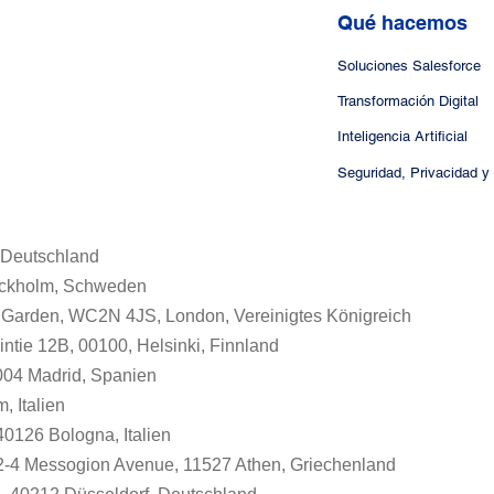
FINLANDESA LÍDER
HOSPITALIDA
Qué hacemos
Soluciones Salesforce
Transformación Digital
Inteligencia Artificial
 Deutschland
tockholm, Schweden
t Garden, WC2N 4JS, London, Vereinigtes Königreich
tie 12B, 00100, Helsinki, Finnland
8004 Madrid, Spanien
, Italien
 40126 Bologna, Italien
, 2-4 Messogion Avenue, 11527 Athen, Griechenland