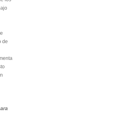
ajo 
e 
o de 
menta 
to 
n 
ara 
.