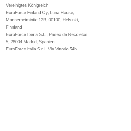
Vereinigtes Königreich
EuroForce Finland Oy, Luna House,
Mannerheimintie 12B, 00100, Helsinki,
Finnland
EuroForce Iberia S.L., Paseo de Recoletos
5, 28004 Madrid, Spanien
EuroForce Italia S.r.l., Via Vittorio 54b,
00187 Rom, Italien
EuroForce Italia Innovativ S.r.l., Via del
Monte 1, 40126 Bologna, Italien
EuroForce Hellas IKE, Athens Towers 21st
floor, 2-4 Messogion Avenue, 11527 Athen,
Griechenland
EuroAgent Technologies GmbH,
Königsallee 92a, 40212 Düsseldorf,
Deutschland
Impressum