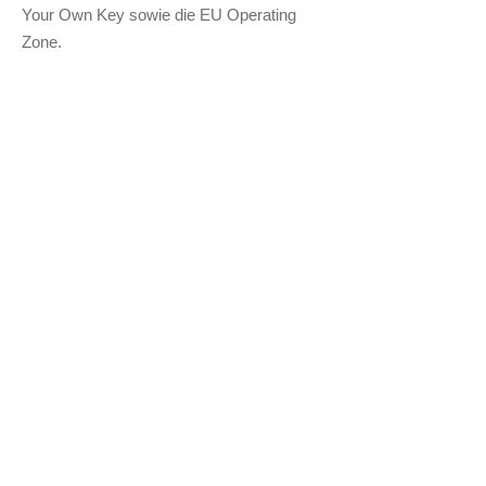
Your Own Key sowie die EU Operating
Zone.
Wir helfen Kunden dabei,
schwierige Kompromisse zwischen
Innovation und Sicherheit zu meistern, die
für jedes zukunftsorientierte Unternehmen
und jede Agentur im Vordergrund stehen.