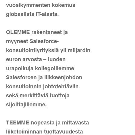
vuosikymmenten kokemus
globaalista IT-alasta.
OLEMME rakentaneet ja
myyneet Salesforce-
konsultointiyrityksiä yli miljardin
euron arvosta – luoden
urapolkuja kollegoillemme
Salesforcen ja liikkeenjohdon
konsultoinnin johtotehtäviin
sekä merkittäviä tuottoja
sijoittajillemme.
TEEMME nopeasta ja mittavasta
liiketoiminnan tuottavuudesta