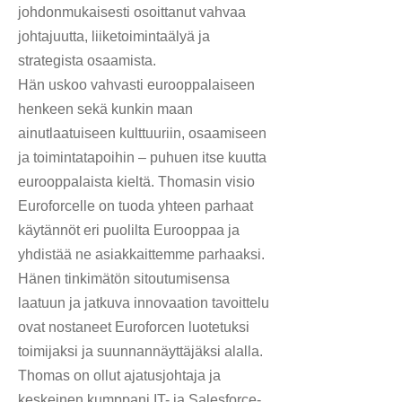
johdonmukaisesti osoittanut vahvaa
johtajuutta, liiketoimintaälyä ja
strategista osaamista.
Hän uskoo vahvasti eurooppalaiseen
henkeen sekä kunkin maan
ainutlaatuiseen kulttuuriin, osaamiseen
ja toimintatapoihin – puhuen itse kuutta
eurooppalaista kieltä. Thomasin visio
Euroforcelle on tuoda yhteen parhaat
käytännöt eri puolilta Eurooppaa ja
yhdistää ne asiakkaittemme parhaaksi.
Hänen tinkimätön sitoutumisensa
laatuun ja jatkuva innovaation tavoittelu
ovat nostaneet Euroforcen luotetuksi
toimijaksi ja suunnannäyttäjäksi alalla.
Thomas on ollut ajatusjohtaja ja
keskeinen kumppani IT- ja Salesforce-