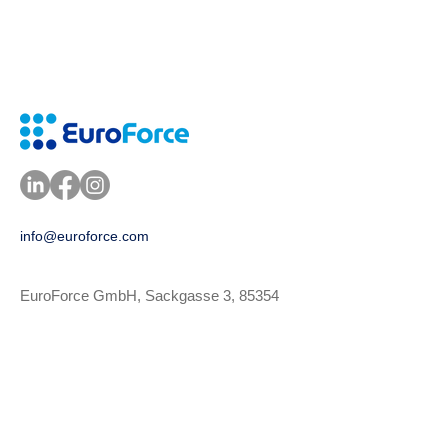
info@euroforce.com
I'm a paragraph. Click
EuroForce GmbH, Sackgasse 3, 85354
Freising, Deutschland
EuroForce Nord AB, Lilla Nygatan 23, 111
28 Stockholm, Schweden
EuroForce UKI Ltd., 60 St Martins Lane,
Convent Garden, WC2N 4JS, London,
Vereinigtes Königreich