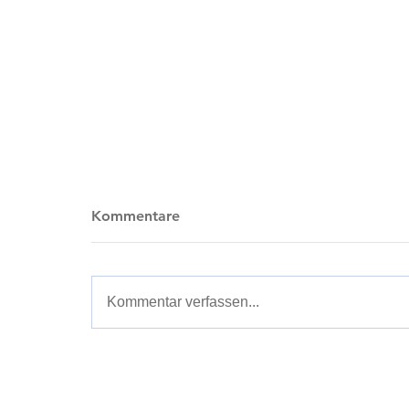
Kommentare
Kommentar verfassen...
EUROFORCE FÜHRT KI-
AGENTEN FÜR DAS
GASTRONOMIEBRANCHE