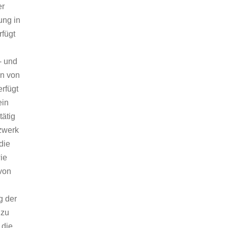
r 
ung in 
fügt 
 
- und 
n von 
rfügt 
in 
ätig 
zwerk 
die 
ie 
von 
 
 der 
zu 
die 