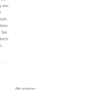
g von 
r 
 zum 
Wenn 
 Sie 
durch 
. 
Alle ansehen