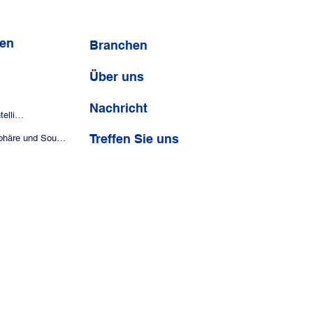
GENTEN ZUR
UNG DES
ES AN
gen
Branchen
Über uns
Nachricht
Agentische künstliche Intelligenz
Treffen Sie uns
Datensicherheit, Privatsphäre und Souveränität