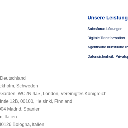
FÜHRENDEN FINNISCHEN
TOURISMUSA
TECHNOLOGIEUNTERNEHMEN
NEUGESTALT
FALLLÖSUNGEN ERLEICHTERN.
GASTGEWERB
Unsere Leistun
Salesforce-Lösungen
Digitale Transformation
 Deutschland
tockholm, Schweden
t Garden, WC2N 4JS, London, Vereinigtes Königreich
tie 12B, 00100, Helsinki, Finnland
8004 Madrid, Spanien
, Italien
 40126 Bologna, Italien