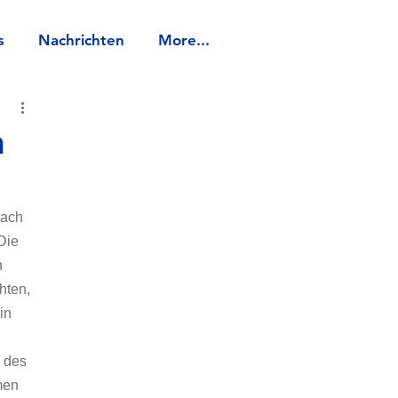
s
Nachrichten
More...
n
nach 
Die 
 
hten, 
in 
 des 
men 