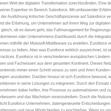
lexen Welt der digitalen Transformation zurechtzufinden. Eine de
 seiner Expertise im Bereich Salesforce. Mit umfassender Erfahr
der Ausführung kritischer Geschäftsprozesse auf Salesforce ver
nd die Erfahrung, um Unternehmen auf ihrem Weg zur digitalen
z gleich, ob es darum geht, das Fallmanagement für Regierungs
ormieren oder Unternehmens-Dashboards durch die Integratio
men mithilfe der Mulesoft-Middleware zu erstellen, Euroforce ve
sse zu liefern. Aber was Euroforce wirklich auszeichnet, ist se
actices. Euroforce ist in verschiedenen europäischen Ländern t
issen und Fachwissen aus dem gesamten Kontinent. Dieses Net
entrends immer einen Schritt voraus zu sein und ihren Kunden 
egien anzubieten. Darüber hinaus ist sich Euroforce bewusst, w
Funktionen in seine Lösungen zu integrieren. Durch den Einsatz 
ernehmen dabei helfen, ihre Prozesse zu automatisieren und zu
verbessern und das Wachstum voranzutreiben. Durch die Nutzung
glicht Euroforce Unternehmen, datengesteuerte Entscheidungen 
verbessern und neue Möglichkeiten zu erschließen. Wenn es um 