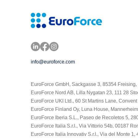
EIN, UM DIE
KUNDENBINDUNG ZU
STÄRKEN UND DIE TEAMS
IM SERVICEBEREICH ZU
UNTERSTÜTZEN
info@euroforce.com
Ich bin ein Absatz. Klick
EuroForce GmbH, Sackgasse 3, 85354 Freising,
EuroForce Nord AB, Lilla Nygatan 23, 111 28 S
EuroForce UKI Ltd., 60 St Martins Lane, Conven
EuroForce Finland Oy, Luna House, Mannerheimin
EuroForce Iberia S.L., Paseo de Recoletos 5, 2
EuroForce Italia S.r.l., Via Vittorio 54b, 00187 Rom
EuroForce Italia Innovativ S.r.l., Via del Monte 1,