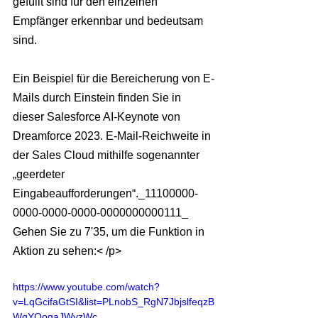
gefüllt sind für den einzelnen 
Empfänger erkennbar und bedeutsam 
sind.
Ein Beispiel für die Bereicherung von E-
Mails durch Einstein finden Sie in 
dieser Salesforce AI-Keynote von 
Dreamforce 2023. E-Mail-Reichweite in 
der Sales Cloud mithilfe sogenannter 
„geerdeter 
Eingabeaufforderungen“._11100000-
0000-0000-0000-0000000000111_ 
Gehen Sie zu 7'35, um die Funktion in 
Aktion zu sehen:
< /p>
https://www.youtube.com/watch?
v=LqGcifaGtSI&list=PLnobS_RgN7JbjslfeqzB
WqYQogaJWyzWc