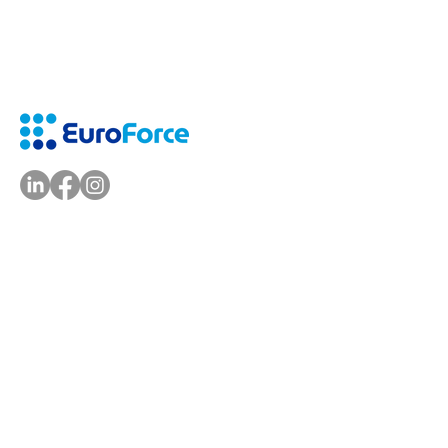
info@euroforce.com
Ich bin ein Absatz. Klick
EuroForce GmbH, Sackgasse 3, 85354
Freising, Deutschland
EuroForce Nord AB, Lilla Nygatan 23, 111
28 Stockholm, Schweden
EuroForce UKI Ltd., 60 St Martins Lane,
Convent Garden, WC2N 4JS, London,
Vereinigtes Königreich